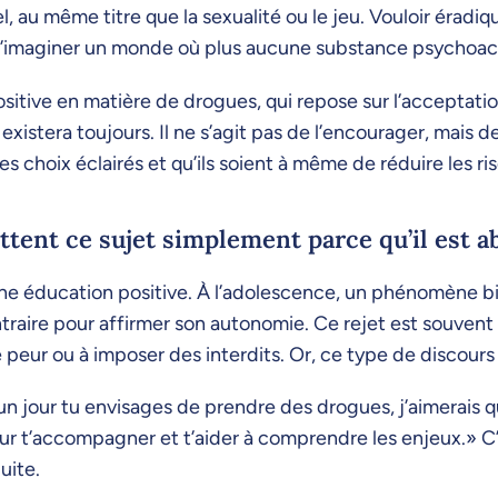
au même titre que la sexualité ou le jeu. Vouloir éradi
oire d’imaginer un monde où plus aucune substance psycho
itive en matière de drogues, qui repose sur l’acceptatio
xistera toujours. Il ne s’agit pas de l’encourager, mais 
des choix éclairés et qu’ils soient à même de réduire les r
tent ce sujet simplement parce qu’il est ab
ne éducation positive. À l’adolescence, un phénomène bie
ontraire pour affirmer son autonomie. Ce rejet est souven
e peur ou à imposer des interdits. Or, ce type de discours
Si un jour tu envisages de prendre des drogues, j’aimerais 
à pour t’accompagner et t’aider à comprendre les enjeux.»
duite.