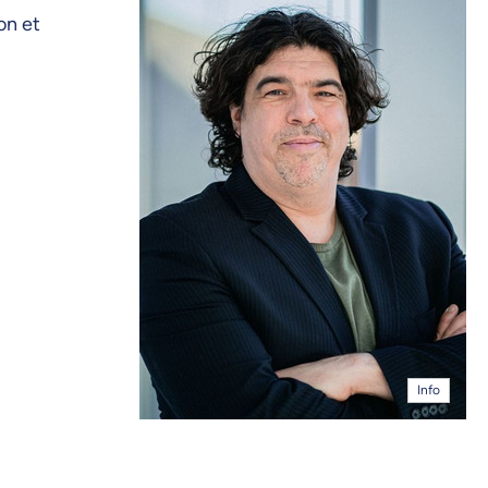
on et
Info