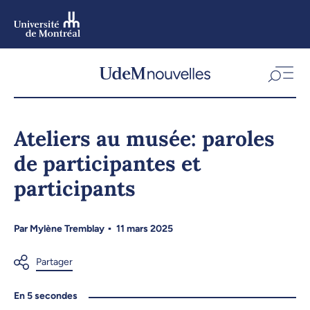
Aller
au
contenu
Aller
au
menu
Ateliers au musée: paroles
de participantes et
participants
Par
Mylène Tremblay
11 mars 2025
En 5 secondes