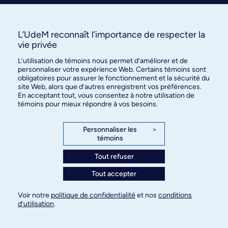
Courriel
LinkedIn
Vous pourriez aimer
Copier le lien
L’UdeM reconnaît l’importance de respecter la
vie privée
L’utilisation de témoins nous permet d’améliorer et de
personnaliser votre expérience Web. Certains témoins sont
obligatoires pour assurer le fonctionnement et la sécurité du
site Web, alors que d’autres enregistrent vos préférences.
En acceptant tout, vous consentez à notre utilisation de
témoins pour mieux répondre à vos besoins.
Personnaliser les
>
témoins
Tout refuser
Tout accepter
Créativité étudiante: l’UdeM
récompensée aux concours
Voir notre
politique de confidentialité
et nos
conditions
d’utilisation
.
interuniversitaires de photo et BD