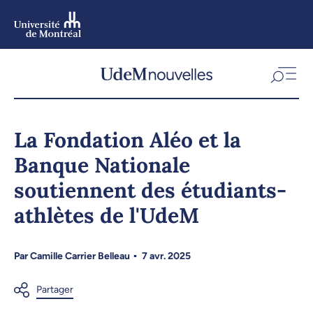
Aller
au
contenu
Aller
au
menu
La Fondation Aléo et la
Banque Nationale
soutiennent des étudiants-
athlètes de l'UdeM
Par
Camille Carrier Belleau
7 avr. 2025