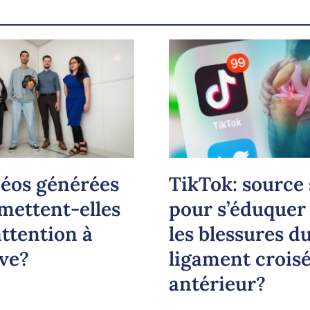
déos générées
TikTok: source
 mettent-elles
pour s’éduquer
attention à
les blessures d
uve?
ligament crois
antérieur?