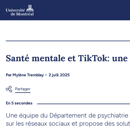
Aller
au
contenu
Aller
au
menu
Santé mentale et TikTok: une 
Par
Mylène Tremblay
2 juill. 2025
En 5 secondes
Une équipe du Département de psychiatrie e
sur les réseaux sociaux et propose des solu