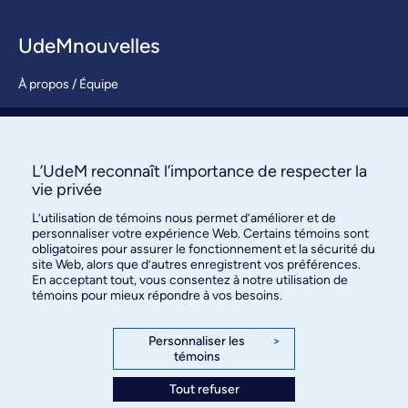
UdeMnouvelles
À propos / Équipe
Nous joindre
S’abonner
L’UdeM reconnaît l’importance de respecter la
vie privée
L’utilisation de témoins nous permet d’améliorer et de
personnaliser votre expérience Web. Certains témoins sont
obligatoires pour assurer le fonctionnement et la sécurité du
site Web, alors que d’autres enregistrent vos préférences.
En acceptant tout, vous consentez à notre utilisation de
témoins pour mieux répondre à vos besoins.
Bureau des communications et
des relations publiques
Personnaliser les
>
témoins
3744, rue Jean-Brillant, bureau 490
Montréal (Québec) H3T 1P1
Tout refuser