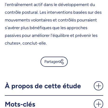
l'entraînement actif dans le développement du
contrôle postural. Les interventions basées sur des
mouvements volontaires et contrôlés pourraient
s'avérer plus bénéfiques que les approches
passives pour améliorer l'équilibre et prévenir les
chutes», conclut-elle.
Partager
Pirouettes sans vertige: tout
se passe dans la tête… mais
pas comme on le pensait! -
À propos de cette étude
UdeMnouvelles
Mots-clés
X.com
Facebook