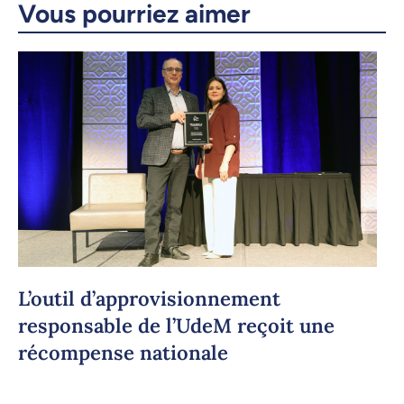
Courriel
LinkedIn
Vous pourriez aimer
Copier le lien
L’outil d’approvisionnement
responsable de l’UdeM reçoit une
récompense nationale