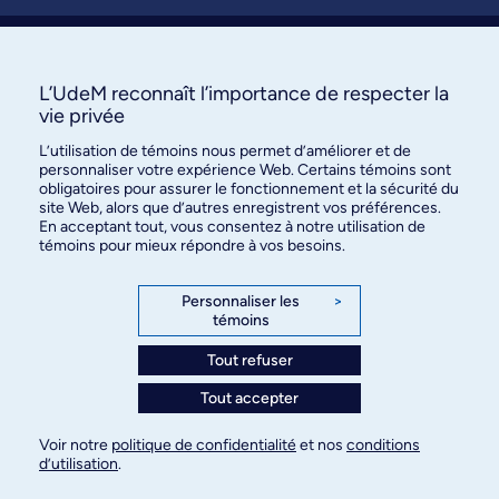
Nous joindre
S’abonner
L’UdeM reconnaît l’importance de respecter la
vie privée
L’utilisation de témoins nous permet d’améliorer et de
personnaliser votre expérience Web. Certains témoins sont
obligatoires pour assurer le fonctionnement et la sécurité du
site Web, alors que d’autres enregistrent vos préférences.
En acceptant tout, vous consentez à notre utilisation de
témoins pour mieux répondre à vos besoins.
Bureau des communications et
des relations publiques
Personnaliser les
>
témoins
3744, rue Jean-Brillant, bureau 490
Montréal (Québec) H3T 1P1
Tout refuser
Tout accepter
Confidentialité
Conditions d’utilisation
Voir notre
politique de confidentialité
et nos
conditions
Paramètres des témoins
d’utilisation
.
© Université de Montréal, 2026. Tous droits
réservés.