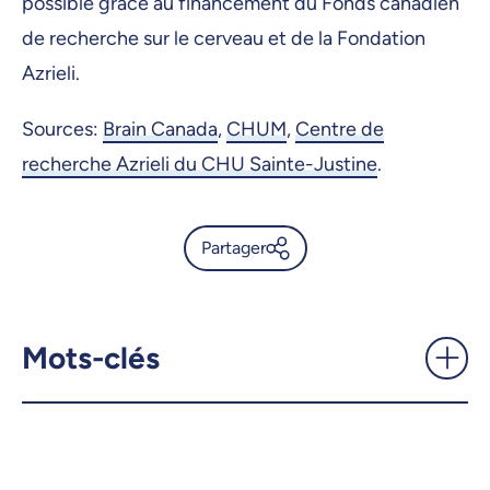
possible grâce au financement du Fonds canadien
de recherche sur le cerveau et de la Fondation
Azrieli.
Sources:
Brain Canada
,
CHUM
,
Centre de
recherche Azrieli du CHU Sainte-Justine
.
Partager
Trois chercheurs de l’UdeM
nommés futurs leaders
canadiens de la recherche sur
Mots-clés
le cerveau - UdeMnouvelles
X.com
Facebook