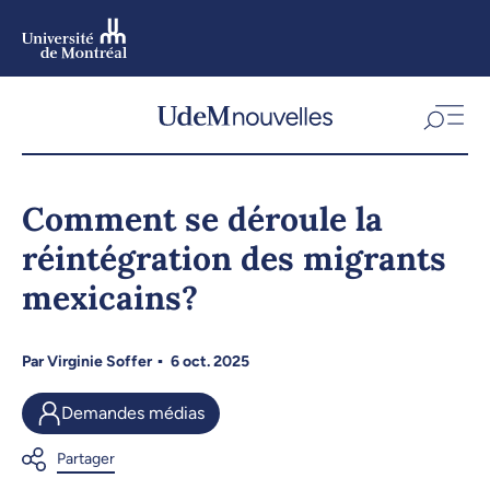
Aller
au
contenu
Aller
au
menu
Comment se déroule la
réintégration des migrants
mexicains?
Par
Virginie Soffer
6 oct. 2025
Demandes médias