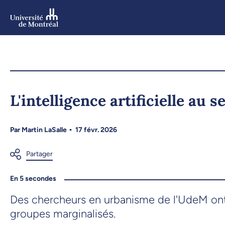
Aller
au
contenu
Aller
au
menu
L'intelligence artificielle au s
Par
Martin LaSalle
17 févr. 2026
En 5 secondes
Des chercheurs en urbanisme de l'UdeM ont 
groupes marginalisés.