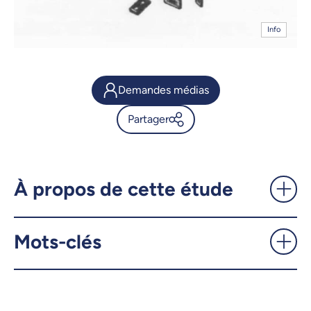
Info
Demandes médias
Partager
Les journalistes, premiers
cobayes de l'informatique
mobile - UdeMnouvelles
À propos de cette étude
X.com
Facebook
Mots-clés
Courriel
LinkedIn
Copier le lien