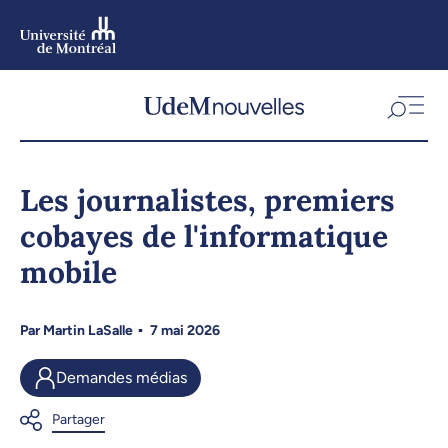
Aller
au
contenu
Aller
au
menu
Les journalistes, premiers
cobayes de l'informatique
mobile
Par
Martin LaSalle
7 mai 2026
Demandes médias