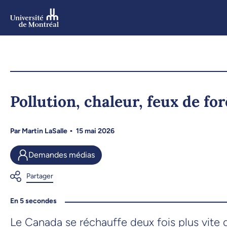
Aller
au
contenu
Aller
au
menu
Pollution, chaleur, feux de fo
Par
Martin LaSalle
15 mai 2026
Demandes médias
En 5 secondes
Le Canada se réchauffe deux fois plus vite 