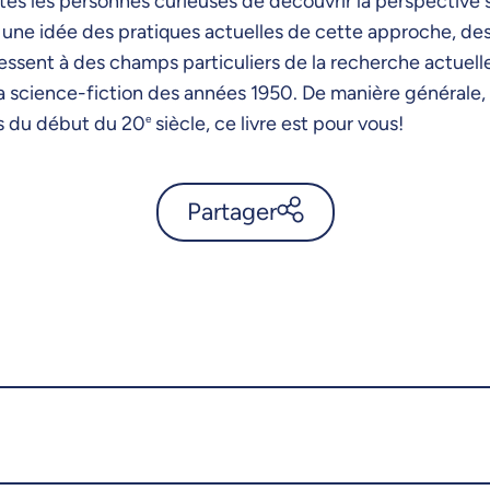
tes les personnes curieuses de découvrir la perspective 
 une idée des pratiques actuelles de cette approche, des 
essent à des champs particuliers de la recherche actuelle
a science-fiction des années 1950. De manière générale, 
es du début du 20
e
siècle, ce livre est pour vous!
Partager
Dans l’atelier de la
sociocritique - UdeMnouvelles
X.com
Facebook
Courriel
LinkedIn
Copier le lien