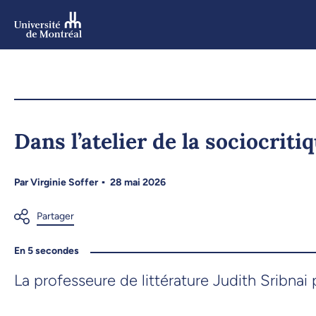
Aller
au
contenu
Aller
au
menu
Dans l’atelier de la sociocriti
Par
Virginie Soffer
28 mai 2026
En 5 secondes
La professeure de littérature Judith Sribnai p