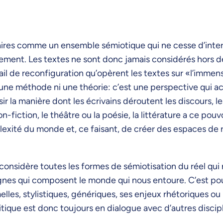
éraires comme un ensemble sémiotique qui ne cesse d’intera
ement. Les textes ne sont donc jamais considérés hors de
avail de reconfiguration qu’opèrent les textes sur «l’imme
 une méthode ni une théorie: c’est une perspective qui acc
r la manière dont les écrivains déroutent les discours, 
on-fiction, le théâtre ou la poésie, la littérature a ce pou
exité du monde et, ce faisant, de créer des espaces de ré
sidère toutes les formes de sémiotisation du réel qui
nes qui composent le monde qui nous entoure. C’est pour
les, stylistiques, génériques, ses enjeux rhétoriques ou
tique est donc toujours en dialogue avec d’autres disciplin