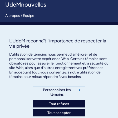
UdeMnouvelles
À propos / Équipe
Nous joindre
S’abonner
L’UdeM reconnaît l’importance de respecter la
vie privée
L’utilisation de témoins nous permet d’améliorer et de
personnaliser votre expérience Web. Certains témoins sont
obligatoires pour assurer le fonctionnement et la sécurité du
site Web, alors que d’autres enregistrent vos préférences.
En acceptant tout, vous consentez à notre utilisation de
témoins pour mieux répondre à vos besoins.
Bureau des communications et
des relations publiques
Personnaliser les
>
témoins
3744, rue Jean-Brillant, bureau 490
Montréal (Québec) H3T 1P1
Tout refuser
Tout accepter
Confidentialité