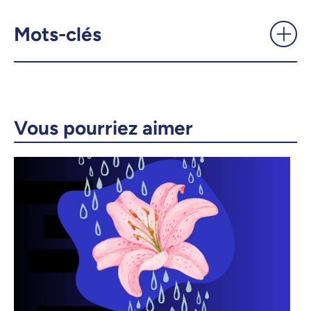
cet automne? -
UdeMnouvelles
Mots-clés
X.com
Facebook
Courriel
LinkedIn
Vous pourriez aimer
Copier le lien