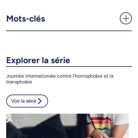
Homophobie, transphobie et
biphobie: quel est le portrait
actuel? - UdeMnouvelles
Mots-clés
X.com
Facebook
Courriel
LinkedIn
Explorer la série
Copier le lien
Journée internationale contre l’homophobie et la
transphobie
Voir la série