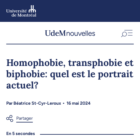
Aller
au
contenu
Aller
au
menu
Homophobie, transphobie et
biphobie: quel est le portrait
actuel?
Par
Béatrice St-Cyr-Leroux
16 mai 2024
En 5 secondes