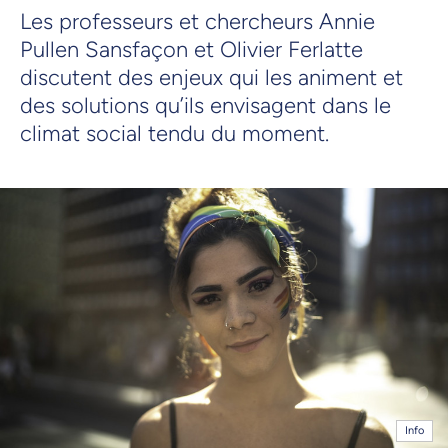
Les professeurs et chercheurs Annie
Pullen Sansfaçon et Olivier Ferlatte
discutent des enjeux qui les animent et
des solutions qu’ils envisagent dans le
climat social tendu du moment.
Info