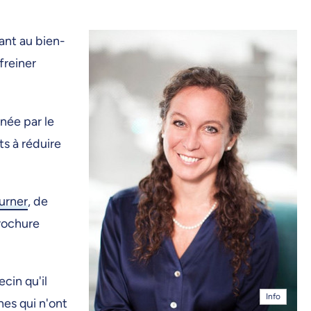
ant au bien-
freiner
née par le
s à réduire
Turner
, de
brochure
cin qu'il
Info
nes qui n'ont