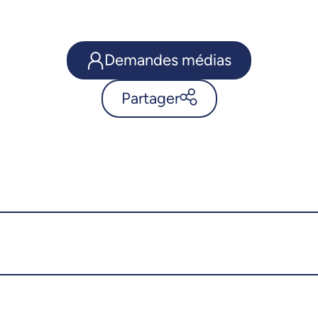
Demandes médias
Partager
Opioïdes: un coup de pouce
pour réduire la consommation
- UdeMnouvelles
X.com
Facebook
Courriel
LinkedIn
Copier le lien