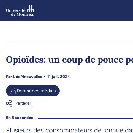
Aller
au
contenu
Aller
au
menu
Opioïdes: un coup de pouce 
Par
UdeMnouvelles
11 juill. 2024
Demandes médias
En 5 secondes
Plusieurs des consommateurs de longue date