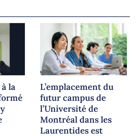
à la
L’emplacement du
 formé
futur campus de
 y
l’Université de
e
Montréal dans les
Laurentides est