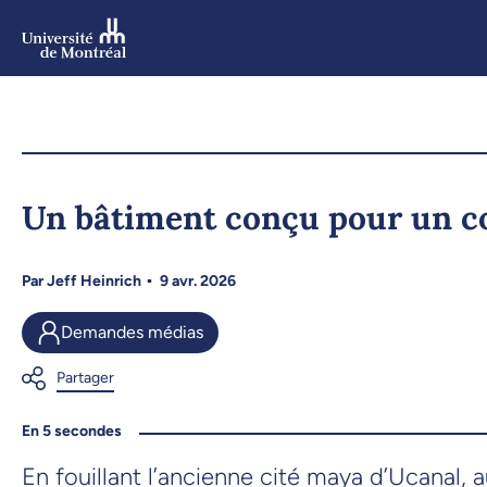
Aller
au
contenu
Aller
au
menu
Un bâtiment conçu pour un co
Par
Jeff Heinrich
9 avr. 2026
Demandes médias
En 5 secondes
En fouillant l’ancienne cité maya d’Ucanal,