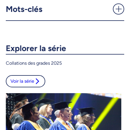
UdeMnouvelles
Mots-clés
X.com
Facebook
Courriel
LinkedIn
Explorer la série
Copier le lien
Collations des grades 2025
Voir la série