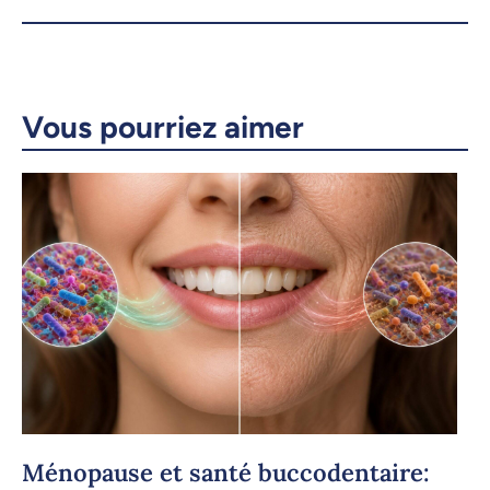
X.com
Facebook
Vous pourriez aimer
Courriel
LinkedIn
Copier le lien
Ménopause et santé buccodentaire: