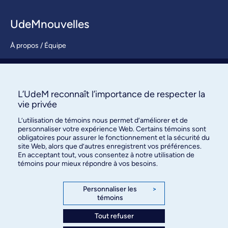
UdeMnouvelles
À propos / Équipe
Nous joindre
S’abonner
L’UdeM reconnaît l’importance de respecter la
vie privée
L’utilisation de témoins nous permet d’améliorer et de
personnaliser votre expérience Web. Certains témoins sont
obligatoires pour assurer le fonctionnement et la sécurité du
site Web, alors que d’autres enregistrent vos préférences.
En acceptant tout, vous consentez à notre utilisation de
témoins pour mieux répondre à vos besoins.
Bureau des communications et
des relations publiques
Personnaliser les
>
témoins
3744, rue Jean-Brillant, bureau 490
Montréal (Québec) H3T 1P1
Tout refuser