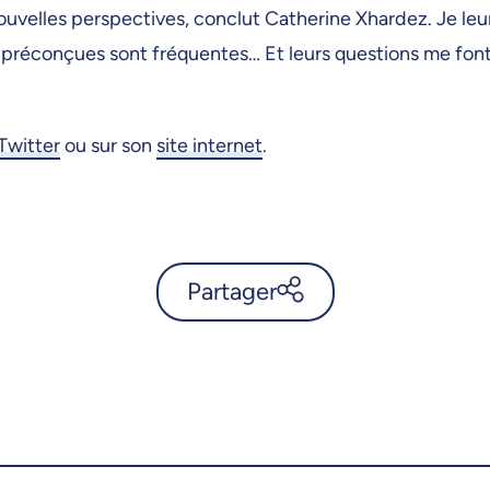
ouvelles perspectives, conclut Catherine Xhardez. Je leu
ées préconçues sont fréquentes… Et leurs questions me fon
Twitter
ou sur son
site internet
.
Partager
Le nationalisme n’est pas
l’ennemi de l’immigration, aux
yeux de Catherine Xhardez -
UdeMnouvelles
X.com
Facebook