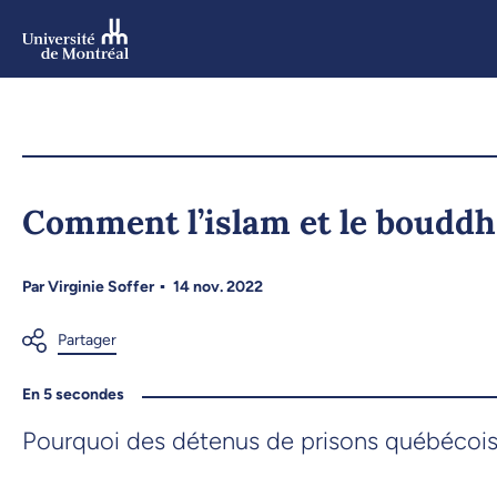
Aller
au
contenu
Aller
au
menu
Comment l’islam et le bouddh
Par
Virginie Soffer
14 nov. 2022
En 5 secondes
Pourquoi des détenus de prisons québécoises