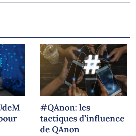
’UdeM
#QAnon: les
 pour
tactiques d’influence
de QAnon