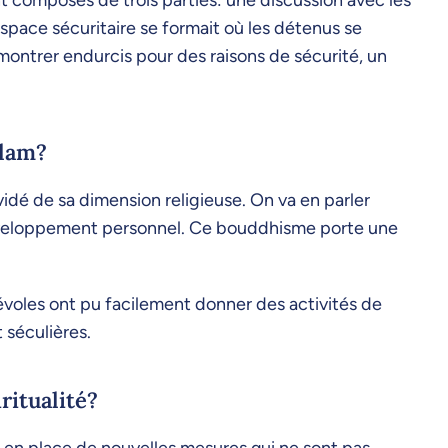
t composés de trois parties: une discussion avec les
space sécuritaire se formait où les détenus se
se montrer endurcis pour des raisons de sécurité, un
slam?
dé de sa dimension religieuse. On va en parler
 développement personnel. Ce bouddhisme porte une
évoles ont pu facilement donner des activités de
 séculières.
ritualité?
re en place de nouvelles mesures qui ne sont pas