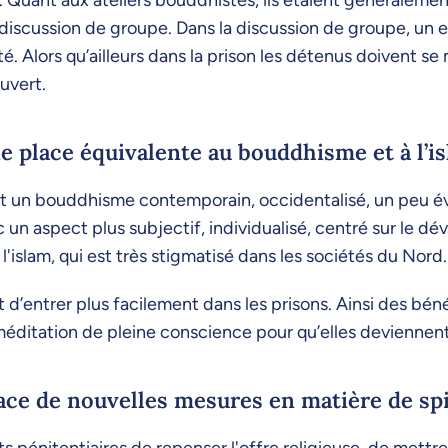
. Quant aux ateliers bouddhistes, ils étaient généralemen
iscussion de groupe. Dans la discussion de groupe, un e
lité. Alors qu’ailleurs dans la prison les détenus doivent 
ouvert.
e place équivalente au bouddhisme et à l’i
st un bouddhisme contemporain, occidentalisé, un peu évi
un aspect plus subjectif, individualisé, centré sur le
islam, qui est très stigmatisé dans les sociétés du Nord.
d’entrer plus facilement dans les prisons. Ainsi des bén
éditation de pleine conscience pour qu’elles deviennent
ace de nouvelles mesures en matière de spi
s pénitentiaires de repenser l'offre religieuse, de mett