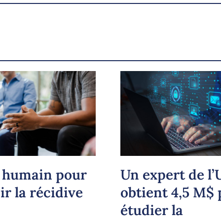
X.com
Facebook
Courriel
LinkedIn
Copier le lien
n humain pour
Un expert de l
r la récidive
obtient 4,5 M$
étudier la