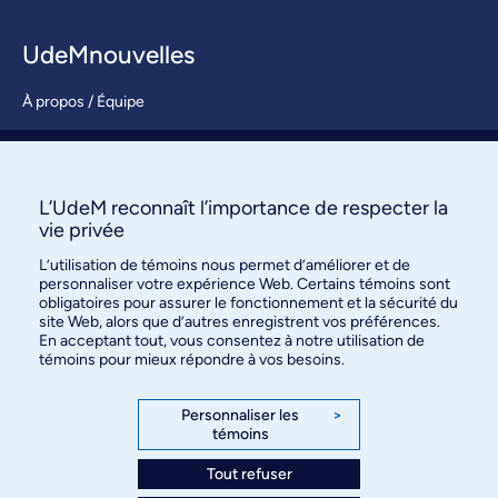
UdeMnouvelles
À propos / Équipe
Nous joindre
S’abonner
L’UdeM reconnaît l’importance de respecter la
vie privée
L’utilisation de témoins nous permet d’améliorer et de
personnaliser votre expérience Web. Certains témoins sont
obligatoires pour assurer le fonctionnement et la sécurité du
site Web, alors que d’autres enregistrent vos préférences.
En acceptant tout, vous consentez à notre utilisation de
témoins pour mieux répondre à vos besoins.
Bureau des communications et
des relations publiques
Personnaliser les
>
témoins
3744, rue Jean-Brillant, bureau 490
Montréal (Québec) H3T 1P1
Tout refuser