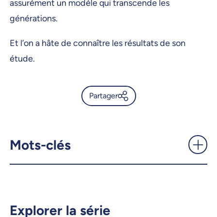
assurément un modèle qui transcende les
générations.
Et l’on a hâte de connaître les résultats de son
étude.
Partager
Claude Amiot, de citoyenne
engagée à chercheuse -
UdeMnouvelles
Mots-clés
X.com
Facebook
Courriel
LinkedIn
Explorer la série