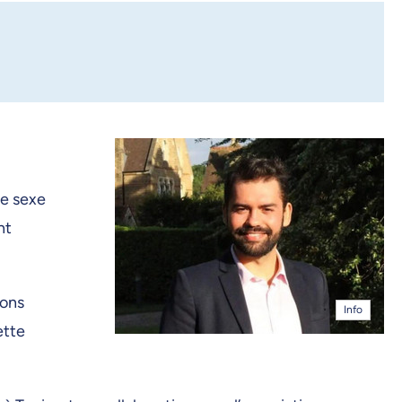
me sexe
nt
ions
Info
ette