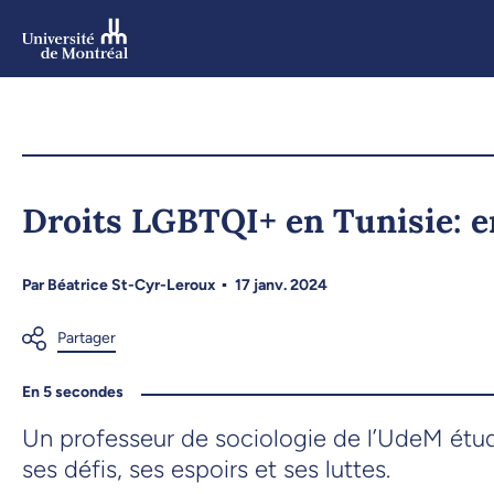
Aller
au
contenu
Aller
au
menu
Droits LGBTQI+ en Tunisie: en
Par
Béatrice St-Cyr-Leroux
17 janv. 2024
En 5 secondes
Un professeur de sociologie de l’UdeM étud
ses défis, ses espoirs et ses luttes.