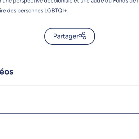
lon une perspective décoloniale et une autre du Fonds de
toire des personnes LGBTQI+.
Partager
Droits LGBTQI+ en Tunisie:
entre lois répressives et
parole libérée -
déos
UdeMnouvelles
X.com
Facebook
Courriel
LinkedIn
Copier le lien