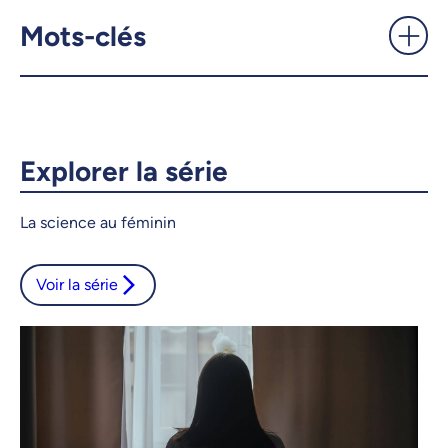
Dre Isabelle Boucoiran -
Mots-clés
UdeMnouvelles
X.com
Facebook
Courriel
LinkedIn
Explorer la série
Copier le lien
La science au féminin
Voir la série