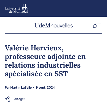
Aller
au
contenu
Aller
au
menu
Valérie Hervieux,
professeure adjointe en
relations industrielles
spécialisée en SST
Par
Martin LaSalle
9 sept. 2024