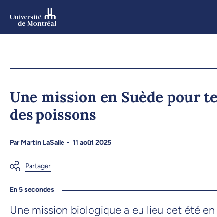
Aller
au
contenu
Aller
au
menu
Une mission en Suède pour tes
des poissons
Par
Martin LaSalle
11 août 2025
En 5 secondes
Une mission biologique a eu lieu cet été en