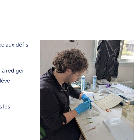
ce aux défis
 à rédiger
elève
s les