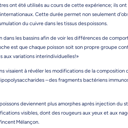
s ont été utilisés au cours de cette expérience; ils on
 internationaux. Cette durée permet non seulement d’obs
mulation du cuivre dans les tissus des poissons.
n dans les bassins afin de voir les différences de compo
proche est que chaque poisson soit son propre groupe contr
és aux variations interindividuelles!»
ns visaient à révéler les modifications de la composition 
lipopolysaccharides – des fragments bactériens immunos
oissons deviennent plus amorphes après injection du sti
ications visibles, dont des rougeurs aux yeux et aux nag
Vincent Mélançon.