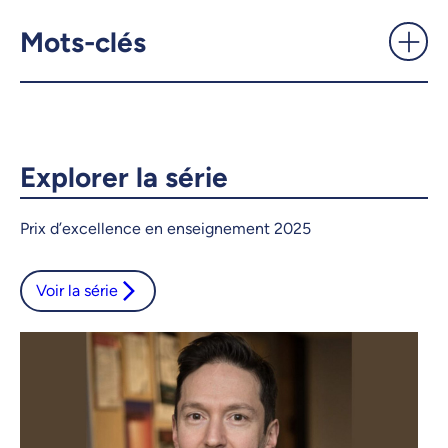
relève en science grâce à
l’accompagnement de
Mots-clés
Mickaël Begon -
UdeMnouvelles
X.com
Facebook
Explorer la série
Courriel
LinkedIn
Prix d’excellence en enseignement 2025
Copier le lien
Voir la série