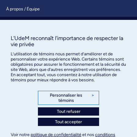
À propos / Équipe
Nous joindre
S’abonner
L’UdeM reconnaît l’importance de respecter la
vie privée
L’utilisation de témoins nous permet d’améliorer et de
personnaliser votre expérience Web. Certains témoins sont
obligatoires pour assurer le fonctionnement et la sécurité du
site Web, alors que d’autres enregistrent vos préférences.
En acceptant tout, vous consentez à notre utilisation de
témoins pour mieux répondre à vos besoins.
Bureau des communications et
des relations publiques
Personnaliser les
>
témoins
3744, rue Jean-Brillant, bureau 490
Montréal (Québec) H3T 1P1
Tout refuser
Tout accepter
Confidentialité
Conditions d’utilisation
Voir notre
politique de confidentialité
et nos
conditions