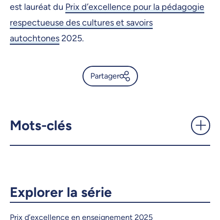
est lauréat du
Prix d’excellence pour la pédagogie
respectueuse des cultures et savoirs
autochtones
2025.
Partager
Mettre en œuvre des
pratiques d’enseignement
enracinées dans les savoirs
Mots-clés
autochtones - UdeMnouvelles
X.com
Facebook
Courriel
LinkedIn
Explorer la série
Copier le lien
Prix d’excellence en enseignement 2025