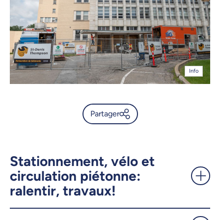
Info
Partager
Chantiers sur le campus de la
montagne: ce qui vous attend
à la rentrée - UdeMnouvelles
Stationnement, vélo et
circulation piétonne:
ralentir, travaux!
X.com
Facebook
Courriel
LinkedIn