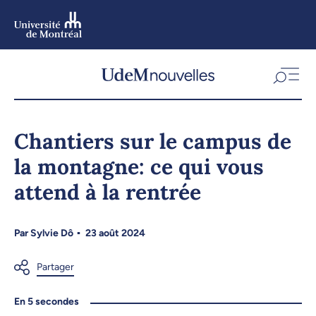
Aller
au
contenu
Aller
au
menu
Chantiers sur le campus de
la montagne: ce qui vous
attend à la rentrée
Par
Sylvie Dô
23 août 2024
En 5 secondes