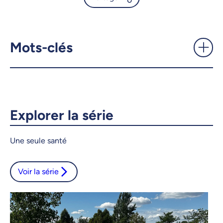
L’approche Une seule santé
pour la recherche et
l’enseignement universitaires
Mots-clés
- UdeMnouvelles
X.com
Facebook
Courriel
LinkedIn
Explorer la série
Copier le lien
Une seule santé
Voir la série