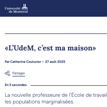
Aller
au
contenu
Aller
au
menu
«L’UdeM, c’est ma maison»
Par
Catherine Couturier
27 août 2025
En 5 secondes
La nouvelle professeure de l’École de trava
les populations marginalisées.