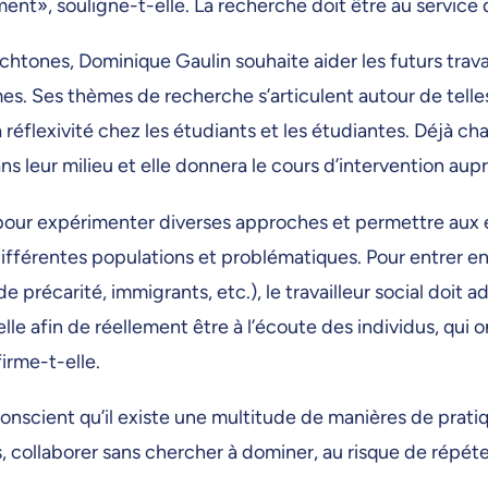
ment», souligne-t-elle. La recherche doit être au servic
ones, Dominique Gaulin souhaite aider les futurs travai
es. Ses thèmes de recherche s’articulent autour de tell
réflexivité chez les étudiants et les étudiantes. Déjà ch
s leur milieu et elle donnera le cours d’intervention auprè
s pour expérimenter diverses approches et permettre aux é
différentes populations et problématiques. Pour entrer en
précarité, immigrants, etc.), le travailleur social doit ad
elle afin de réellement être à l’écoute des individus, qui 
firme-t-elle.
conscient qu’il existe une multitude de manières de pratiqu
s, collaborer sans chercher à dominer, au risque de répét