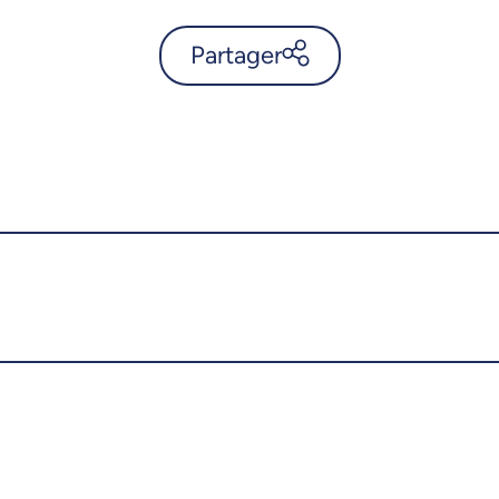
Partager
«L’UdeM, c’est ma maison» -
UdeMnouvelles
X.com
Facebook
Courriel
LinkedIn
Copier le lien