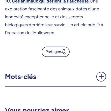
10.
Ces animaux qui défient la Faucheuse
Une
exploration fascinante des animaux dotés d'une
longévité exceptionnelle et des secrets
biologiques derrière leur survie. Un article publié à
l’occasion de l’Halloween.
Partager
Les 10 articles les plus lus de
2024 sur UdeMNouvelles -
UdeMnouvelles
Mots-clés
X.com
Facebook
Courriel
LinkedIn
Vous pourriez aimer