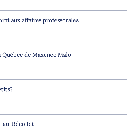
nt aux affaires professorales
 du Québec de Maxence Malo
tits?
t-au-Récollet