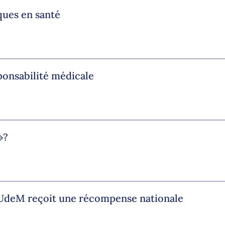
ques en santé
ponsabilité médicale
»?
l’UdeM reçoit une récompense nationale