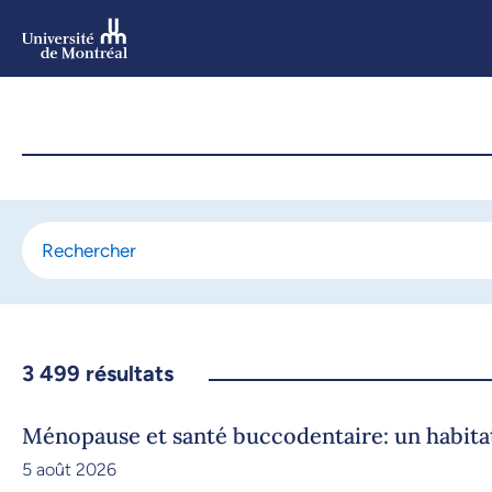
Aller
au
contenu
Aller
au
menu
3 499
résultats
Ménopause et santé buccodentaire: un habit
5 août 2026